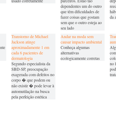
usado corretamente
parceiros. Estão tão
dep
dependentes um do outro
ree
que têm dificuldades de
háb
fazer coisas que gostam
da 
sem que o outro esteja ao
seu lado
Transtorno de Michael
Andar na moda sem
Tra
Jackson atinge
causar impacto ambiental
aum
ente
aproximadamente 1 em
Conheça algumas
Alg
cada 6 pacientes de
alternativas
com
dermatologia
ecologicamente corretas
col
Segundo especialista da
no 
SBD-SP, preocupação
pod
exagerada com defeitos no
tra
corpo � que podem ou
não existir � pode levar à
automutilação na busca
pela perfeição estética