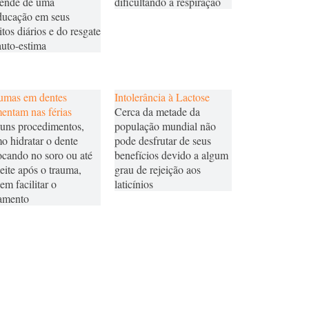
ende de uma
dificultando a respiração
ducação em seus
itos diários e do resgate
auto-estima
umas em dentes
Intolerância à Lactose
entam nas férias
Cerca da metade da
uns procedimentos,
população mundial não
o hidratar o dente
pode desfrutar de seus
ocando no soro ou até
benefícios devido a algum
leite após o trauma,
grau de rejeição aos
em facilitar o
laticínios
tamento