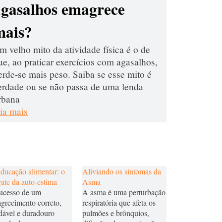
agasalhos emagrece
mais?
m velho mito da atividade física é o de
ue, ao praticar exercícios com agasalhos,
erde-se mais peso. Saiba se esse mito é
erdade ou se não passa de uma lenda
rbana
eia mais
ducação alimentar: o
Aliviando os sintomas da
gate da auto-estima
Asma
ucesso de um
A asma é uma perturbação
grecimento correto,
respiratória que afeta os
dável e duradouro
pulmões e brônquios,