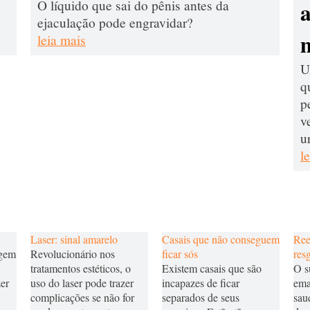
O líquido que sai do pênis antes da
ejaculação pode engravidar?
leia mais
U
q
p
v
u
l
Laser: sinal amarelo
Casais que não conseguem
Ree
agem
Revolucionário nos
ficar sós
res
tratamentos estéticos, o
Existem casais que são
O s
zer
uso do laser pode trazer
incapazes de ficar
ema
complicações se não for
separados de seus
sau