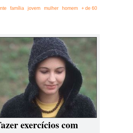
ante
família
jovem
mulher
homem
+ de 60
azer exercícios com