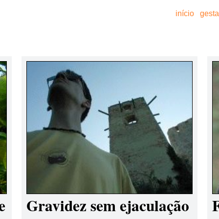
início
gest
e
Gravidez sem ejaculação
F