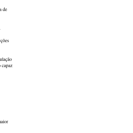
a de
.
cções
pulação
o capaz
aior