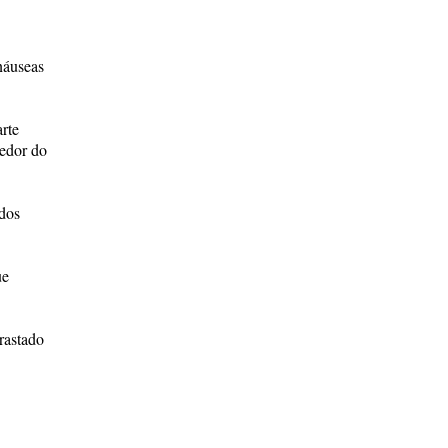
náuseas
rte
redor do
 dos
ue
trastado
,