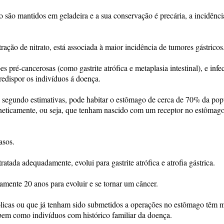
o são mantidos em geladeira e a sua conservação é precária, a incidênci
ção de nitrato, está associada à maior incidência de tumores gástricos
 pré-cancerosas (como gastrite atrófica e metaplasia intestinal), e infe
redispor os indivíduos á doença.
i, segundo estimativas, pode habitar o estômago de cerca de 70% da po
eneticamente, ou seja, que tenham nascido com um receptor no estômag
asos.
ratada adequadamente, evolui para gastrite atrófica e atrofia gástrica.
mente 20 anos para evoluir e se tornar um câncer.
icas ou que já tenham sido submetidos a operações no estômago têm m
bem como indivíduos com histórico familiar da doença.