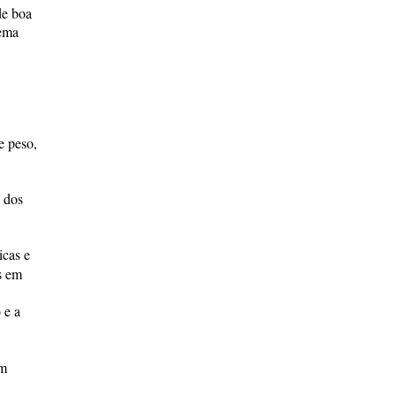
de boa
tema
e peso,
o dos
icas e
s em
 e a
om