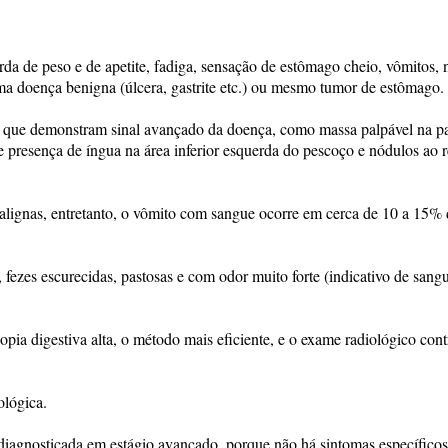
rda de peso e de apetite, fadiga, sensação de estômago cheio, vômitos, 
ma doença benigna (úlcera, gastrite etc.) ou mesmo tumor de estômago.
s que demonstram sinal avançado da doença, como massa palpável na pa
presença de íngua na área inferior esquerda do pescoço e nódulos ao 
lignas, entretanto, o vômito com sangue ocorre em cerca de 10 a 15%
fezes escurecidas, pastosas e com odor muito forte (indicativo de sang
opia digestiva alta, o método mais eficiente, e o exame radiológico con
ológica.
diagnosticada em estágio avançado, porque não há sintomas específicos