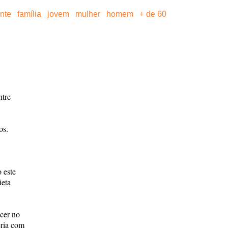
ante
família
jovem
mulher
homem
+ de 60
ntre
os.
o este
ieta
cer no
eria com