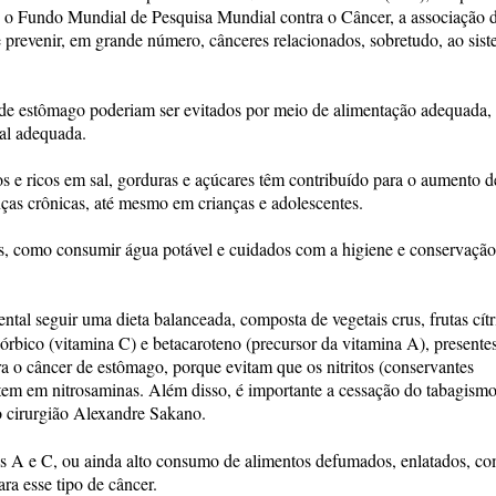
o Fundo Mundial de Pesquisa Mundial contra o Câncer, a associação 
e prevenir, em grande número, cânceres relacionados, sobretudo, ao sis
e estômago poderiam ser evitados por meio de alimentação adequada,
ral adequada.
 e ricos em sal, gorduras e açúcares têm contribuído para o aumento d
ças crônicas, até mesmo em crianças e adolescentes.
les, como consumir água potável e cuidados com a higiene e conservaçã
l seguir uma dieta balanceada, composta de vegetais crus, frutas cítr
córbico (vitamina C) e betacaroteno (precursor da vitamina A), presente
ra o câncer de estômago, porque evitam que os nitritos (conservantes
tem em nitrosaminas. Além disso, é importante a cessação do tabagismo
o cirurgião Alexandre Sakano.
as A e C, ou ainda alto consumo de alimentos defumados, enlatados, c
ra esse tipo de câncer.