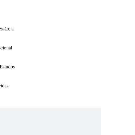
essão, a
ocional
 Estudos
vidas