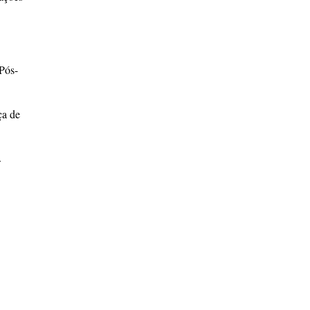
 Pós-
ça de
.