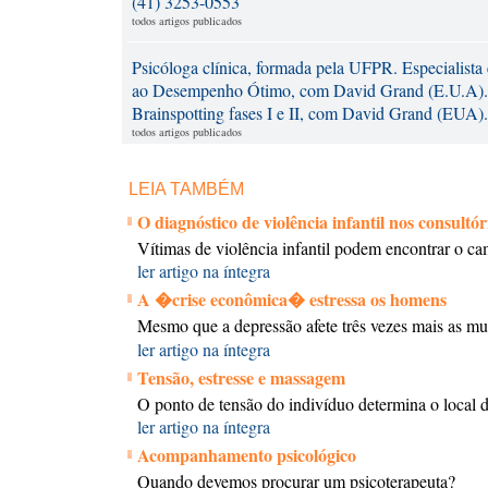
(41) 3253-0553
todos artigos publicados
Psicóloga clínica, formada pela UFPR. Especialist
ao Desempenho Ótimo, com David Grand (E.U.A). EM
Brainspotting fases I e II, com David Grand (EUA).
todos artigos publicados
LEIA TAMBÉM
O diagnóstico de violência infantil nos consultór
Vítimas de violência infantil podem encontrar o c
ler artigo na íntegra
A �crise econômica� estressa os homens
Mesmo que a depressão afete três vezes mais as m
ler artigo na íntegra
Tensão, estresse e massagem
O ponto de tensão do indivíduo determina o local d
ler artigo na íntegra
Acompanhamento psicológico
Quando devemos procurar um psicoterapeuta?