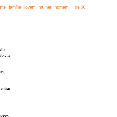
ante
família
jovem
mulher
homem
+ de 60
 dia
dro em
as,
 entrar
ações