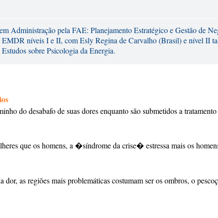
a em Administração pela FAE: Planejamento Estratégico e Gestão de Ne
DR níveis I e II, com Esly Regina de Carvalho (Brasil) e nível II t
 Estudos sobre Psicologia da Energia.
ios
aminho do desabafo de suas dores enquanto são submetidos a tratamento
ulheres que os homens, a �síndrome da crise� estressa mais os homen
a dor, as regiões mais problemáticas costumam ser os ombros, o pescoç