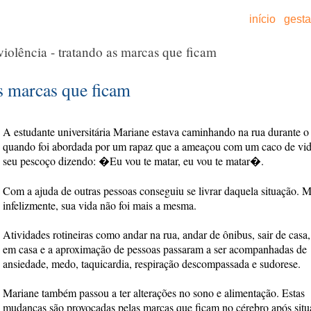
início
gest
iolência - tratando as marcas que ficam
as marcas que ficam
A estudante universitária Mariane estava caminhando na rua durante o
quando foi abordada por um rapaz que a ameaçou com um caco de vi
seu pescoço dizendo: �Eu vou te matar, eu vou te matar�.
Com a ajuda de outras pessoas conseguiu se livrar daquela situação. M
infelizmente, sua vida não foi mais a mesma.
Atividades rotineiras como andar na rua, andar de ônibus, sair de casa,
em casa e a aproximação de pessoas passaram a ser acompanhadas de
ansiedade, medo, taquicardia, respiração descompassada e sudorese.
Mariane também passou a ter alterações no sono e alimentação. Estas
mudanças são provocadas pelas marcas que ficam no cérebro após situ