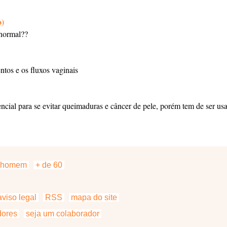
o)
 normal??
tos e os fluxos vaginais
ssencial para se evitar queimaduras e câncer de pele, porém tem de ser u
homem
+ de 60
viso legal
RSS
mapa do site
dores
seja um colaborador