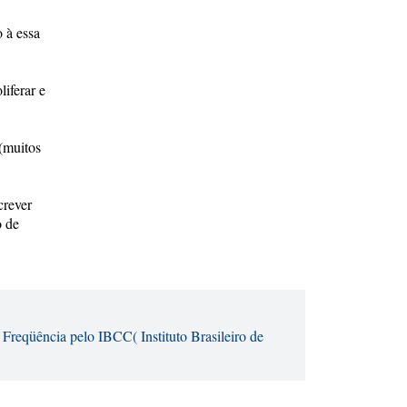
 à essa
iferar e
 (muitos
crever
o de
 Freqüência pelo IBCC( Instituto Brasileiro de