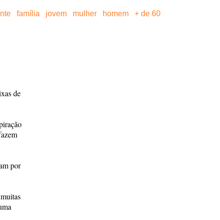
ante
família
jovem
mulher
homem
+ de 60
ixas de
piração
 fazem
cam por
 muitas
 uma