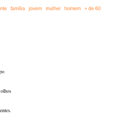
ante
família
jovem
mulher
homem
+ de 60
mpo
 olhos
entes.