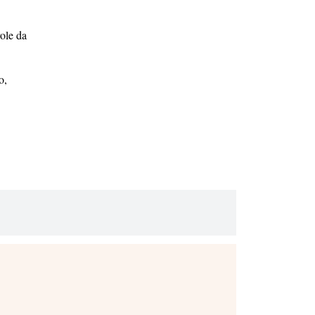
ole da
o,