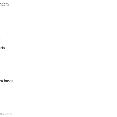
ondem
.
brio
e
ica busca
 ano em