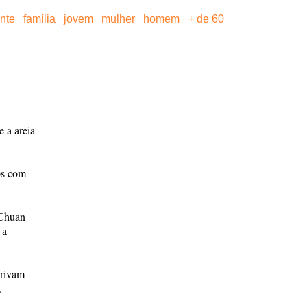
ante
família
jovem
mulher
homem
+ de 60
 a areia
os com
 Chuan
 a
erivam
.