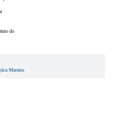
or
ituto do
ápica Marana.