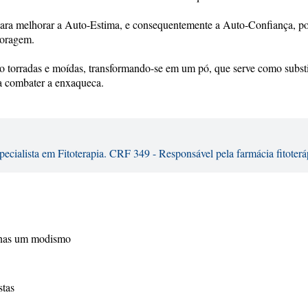
os para melhorar a Auto-Estima, e consequentemente a Auto-Confiança, p
coragem.
ão torradas e moídas, transformando-se em um pó, que serve como subst
 a combater a enxaqueca.
ecialista em Fitoterapia. CRF 349 - Responsável pela farmácia fitoter
penas um modismo
stas