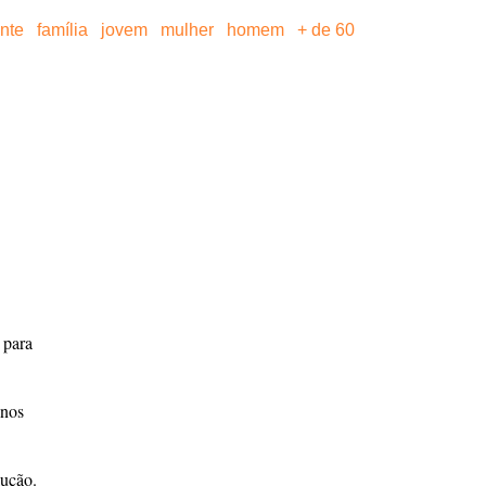
ante
família
jovem
mulher
homem
+ de 60
 para
 nos
lução.