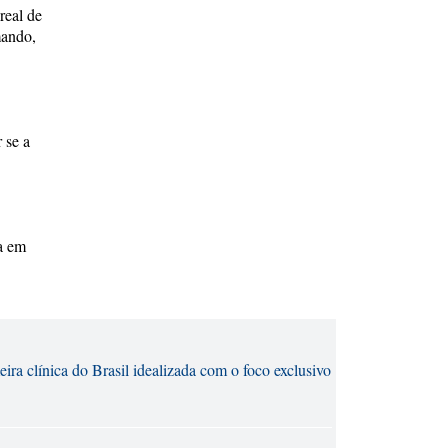
real de
mando,
 se a
ia em
ira clínica do Brasil idealizada com o foco exclusivo