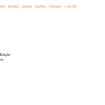
ante
família
jovem
mulher
homem
+ de 60
feração
os.