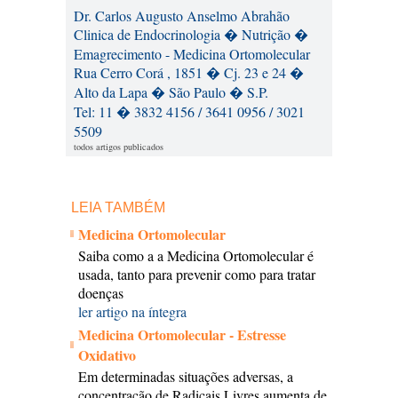
Dr. Carlos Augusto Anselmo Abrahão
Clinica de Endocrinologia � Nutrição �
Emagrecimento - Medicina Ortomolecular
Rua Cerro Corá , 1851 � Cj. 23 e 24 �
Alto da Lapa � São Paulo � S.P.
Tel: 11 � 3832 4156 / 3641 0956 / 3021
5509
todos artigos publicados
LEIA TAMBÉM
Medicina Ortomolecular
Saiba como a a Medicina Ortomolecular é
usada, tanto para prevenir como para tratar
doenças
ler artigo na íntegra
Medicina Ortomolecular - Estresse
Oxidativo
Em determinadas situações adversas, a
concentração de Radicais Livres aumenta de