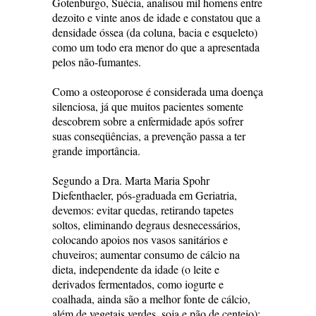
Gotenburgo, Suécia, analisou mil homens entre
dezoito e vinte anos de idade e constatou que a
densidade óssea (da coluna, bacia e esqueleto)
como um todo era menor do que a apresentada
pelos não-fumantes.
Como a osteoporose é considerada uma doença
silenciosa, já que muitos pacientes somente
descobrem sobre a enfermidade após sofrer
suas conseqüências, a prevenção passa a ter
grande importância.
Segundo a Dra. Marta Maria Spohr
Diefenthaeler, pós-graduada em Geriatria,
devemos: evitar quedas, retirando tapetes
soltos, eliminando degraus desnecessários,
colocando apoios nos vasos sanitários e
chuveiros; aumentar consumo de cálcio na
dieta, independente da idade (o leite e
derivados fermentados, como iogurte e
coalhada, ainda são a melhor fonte de cálcio,
além de vegetais verdes, soja e pão de centeio);