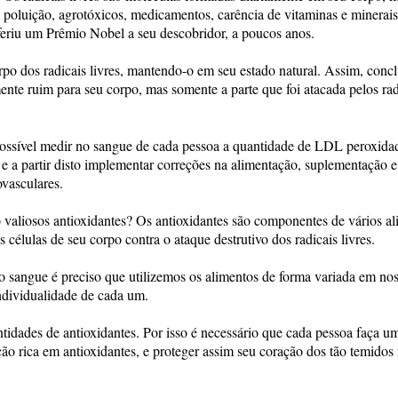
poluição, agrotóxicos, medicamentos, carência de vitaminas e minerais
nferiu um Prêmio Nobel a seu descobridor, a poucos anos.
orpo dos radicais livres, mantendo-o em seu estado natural. Assim, conc
e ruim para seu corpo, mas somente a parte que foi atacada pelos rad
 possível medir no sangue de cada pessoa a quantidade de LDL peroxida
s; e a partir disto implementar correções na alimentação, suplementação e 
ovasculares.
valiosos antioxidantes? Os antioxidantes são componentes de vários al
s células de seu corpo contra o ataque destrutivo dos radicais livres.
o sangue é preciso que utilizemos os alimentos de forma variada em no
ndividualidade de cada um.
ntidades de antioxidantes. Por isso é necessário que cada pessoa faça u
ão rica em antioxidantes, e proteger assim seu coração dos tão temidos 