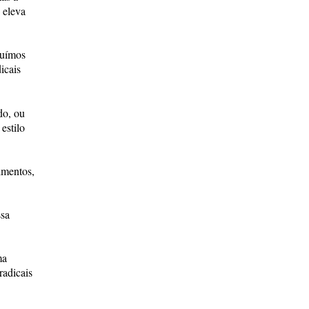
 eleva
luímos
icais
do, ou
estilo
imentos,
ssa
ma
radicais