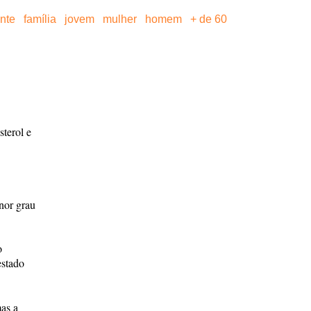
ante
família
jovem
mulher
homem
+ de 60
sterol e
nor grau
o
stado
mas a