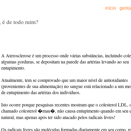
início
gest
, é de todo ruim?
A Aterosclerose é um processo onde várias substâncias, incluindo cole
algumas gorduras, se depositam na parede das artérias levando ao seu
entupimento.
Atualmente, tem se comprovado que um maior nível de antioxidantes
(provenientes de sua alimentação) no sangue está relacionado a um me
de entupimento das artérias dos indivíduos.
Isto ocorre porque pesquisas recentes mostram que o colesterol LDL, 
chamado colesterol �mau�, não causa entupimento quando em seu e
natural, mas apenas após ter sido atacado pelos radicais livres!
Os radicais livres são moléculas formadas diariamente em seu corpo, 