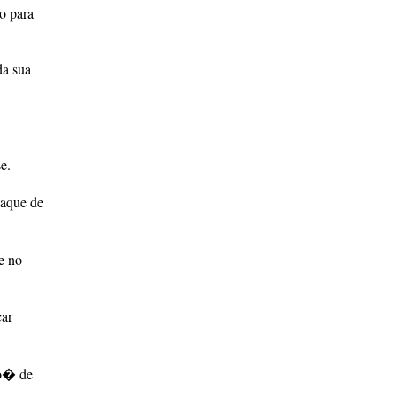
o para
da sua
e.
taque de
e no
çar
ho� de