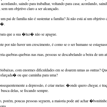
acordando, saindo para trabalhar, voltando para casa; acordando, saind
, sem um objetivo claro a ser alcançado.
m pai de família não é sustentar a família? Já não está aí um objetivo 
??�.
para que a sua �luz� não se apague.
ente por não haver um crescimento, é como se o ser humano se estagnass
ria quebras-quebras nas ruas, pessoas se descabelando a beira de um a
abisbaixas, com enormes dificuldades em se doarem umas as outras? Qu
disfarçada� ou que caminha para uma?
consequentemente a depressão, é criar metas: �onde quero chegar, e tra
 busca delas, se focando sempre.
sso, porém, poucas pessoas seguem, a maioria pode até achar �bonitin
iona.