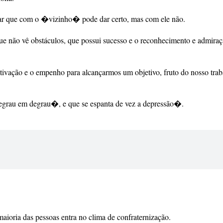
ar que com o �vizinho� pode dar certo, mas com ele não.
e não vê obstáculos, que possui sucesso e o reconhecimento e admiraç
motivação e o empenho para alcançarmos um objetivo, fruto do nosso trab
egrau em degrau�, e que se espanta de vez a depressão�.
maioria das pessoas entra no clima de confraternização.