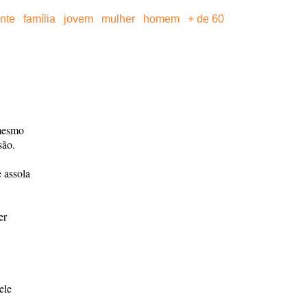
ante
família
jovem
mulher
homem
+ de 60
 mesmo
são.
 assola
er
ele