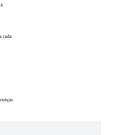
 à
 a cada
doenças