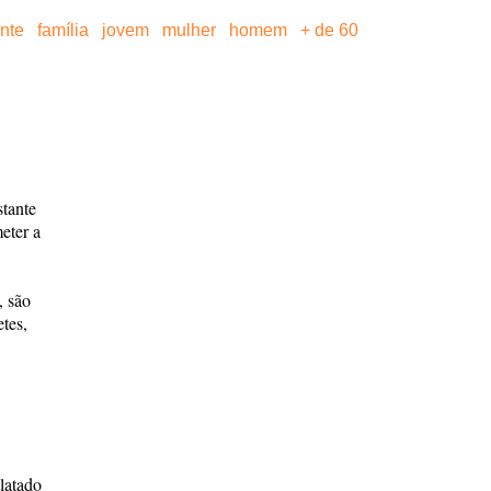
ante
família
jovem
mulher
homem
+ de 60
tante
eter a
, são
tes,
latado