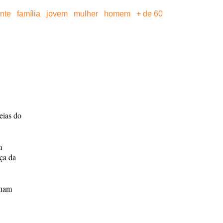
ante
família
jovem
mulher
homem
+ de 60
eias do
m
ça da
onam