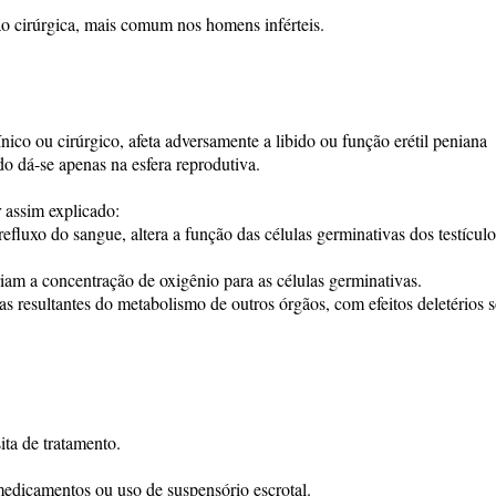
eção cirúrgica, mais comum nos homens inférteis.
ico ou cirúrgico, afeta adversamente a libido ou função erétil peniana
do dá-se apenas na esfera reprodutiva.
r assim explicado:
refluxo do sangue, altera a função das células germinativas dos testículo
riam a concentração de oxigênio para as células germinativas.
cas resultantes do metabolismo de outros órgãos, com efeitos deletérios 
ita de tratamento.
medicamentos ou uso de suspensório escrotal.