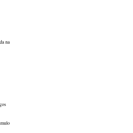
ada na
rços
cúmulo