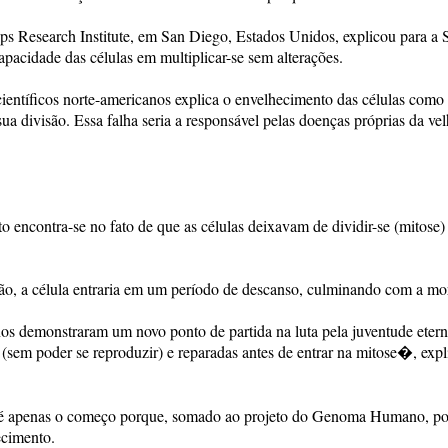
pps Research Institute, em San Diego, Estados Unidos, explicou para a
apacidade das células em multiplicar-se sem alterações.
ientíficos norte-americanos explica o envelhecimento das células com
divisão. Essa falha seria a responsável pelas doenças próprias da vel
o encontra-se no fato de que as células deixavam de dividir-se (mitose)
o, a célula entraria em um período de descanso, culminando com a mor
nos demonstraram um novo ponto de partida na luta pela juventude etern
 (sem poder se reproduzir) e reparadas antes de entrar na mitose�, expl
nto é apenas o começo porque, somado ao projeto do Genoma Humano, p
ecimento.