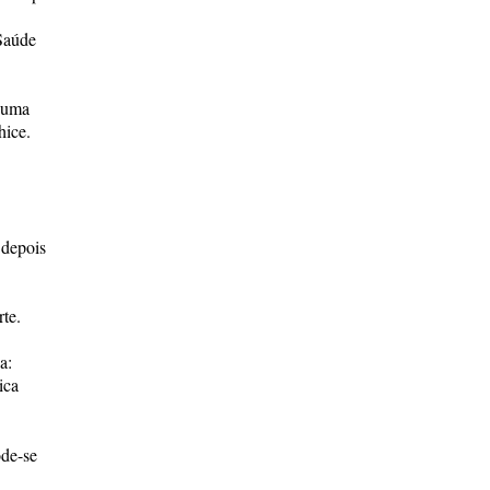
 Saúde
o uma
hice.
 depois
te.
a:
ica
ode-se