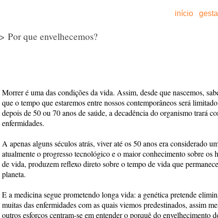
início
gest
> Por que envelhecemos?
Morrer é uma das condições da vida. Assim, desde que nascemos, sa
que o tempo que estaremos entre nossos contemporâneos será limitado
depois de 50 ou 70 anos de saúde, a decadência do organismo trará co
enfermidades.
A apenas alguns séculos atrás, viver até os 50 anos era considerado um 
atualmente o progresso tecnológico e o maior conhecimento sobre os h
de vida, produzem reflexo direto sobre o tempo de vida que permane
planeta.
E a medicina segue prometendo longa vida: a genética pretende elimin
muitas das enfermidades com as quais viemos predestinados, assim m
outros esforços centram-se em entender o porquê do envelhecimento d