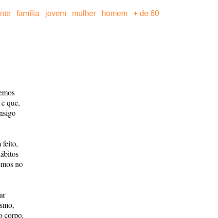
ante
família
jovem
mulher
homem
+ de 60
bemos
 e que,
nsigo
feito,
ábitos
cemos no
ar
esmo,
o corpo.