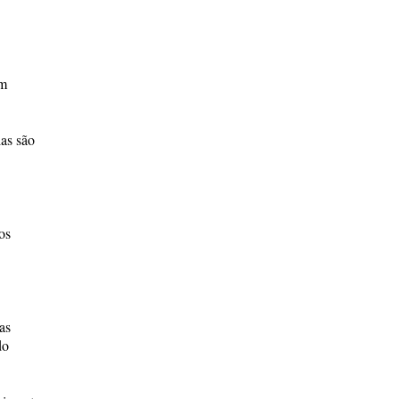
om
las são
os
as
do