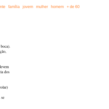
ante
família
jovem
mulher
homem
+ de 60
 boca).
ação,
 devem
ia dos
eolar)
 se