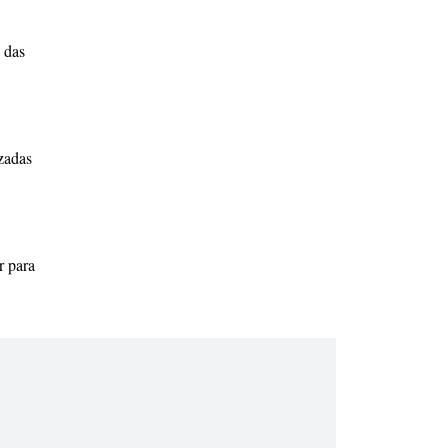
 das
zadas
r para