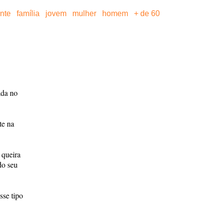
ante
família
jovem
mulher
homem
+ de 60
ada no
te na
 queira
do seu
sse tipo