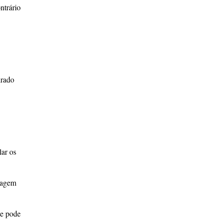
ntrário
irado
lar os
iagem
ue pode